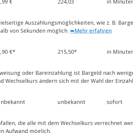
,99 €
224,03
in Minute
ielseitige Auszahlungsmöglichkeiten, wie z. B. Barg
halb von Sekunden möglich.
➥Mehr erfahren
,90 €*
215,50*
in Minute
rweisung oder Bareinzahlung ist Bargeld nach wenige
d Wechselkurs ändern sich mit der Wahl der Einza
unbekannt
unbekannt
sofort
nfallen, die alle mit dem Wechselkurs verrechnet 
ßen Aufwand möglich.