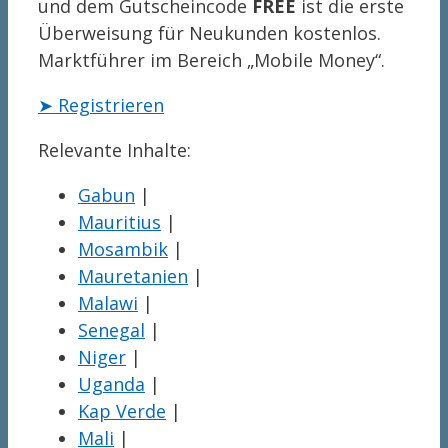
und dem Gutscheincode
FREE
ist die erste
Überweisung für Neukunden kostenlos.
Marktführer im Bereich „Mobile Money“.
➤ Registrieren
Relevante Inhalte:
Gabun
|
Mauritius
|
Mosambik
|
Mauretanien
|
Malawi
|
Senegal
|
Niger
|
Uganda
|
Kap Verde
|
Mali
|