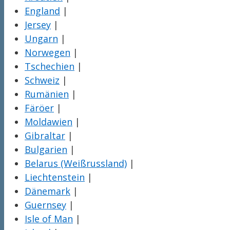
England
|
Jersey
|
Ungarn
|
Norwegen
|
Tschechien
|
Schweiz
|
Rumänien
|
Färöer
|
Moldawien
|
Gibraltar
|
Bulgarien
|
Belarus (Weißrussland)
|
Liechtenstein
|
Dänemark
|
Guernsey
|
Isle of Man
|