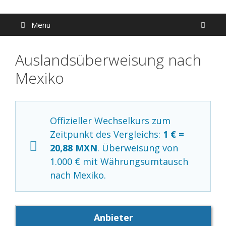
Zum
Inhalt
Menü
springen
Auslandsüberweisung nach
Mexiko
Offizieller Wechselkurs zum
Zeitpunkt des Vergleichs:
1 € =
20,88 MXN
. Überweisung von
1.000 € mit Währungsumtausch
nach Mexiko.
Anbieter