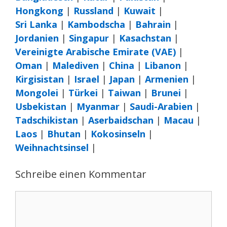
Hongkong
|
Russland
|
Kuwait
|
Sri Lanka
|
Kambodscha
|
Bahrain
|
Jordanien
|
Singapur
|
Kasachstan
|
Vereinigte Arabische Emirate (VAE)
|
Oman
|
Malediven
|
China
|
Libanon
|
Kirgisistan
|
Israel
|
Japan
|
Armenien
|
Mongolei
|
Türkei
|
Taiwan
|
Brunei
|
Usbekistan
|
Myanmar
|
Saudi-Arabien
|
Tadschikistan
|
Aserbaidschan
|
Macau
|
Laos
|
Bhutan
|
Kokosinseln
|
Weihnachtsinsel
|
Schreibe einen Kommentar
Kommentar